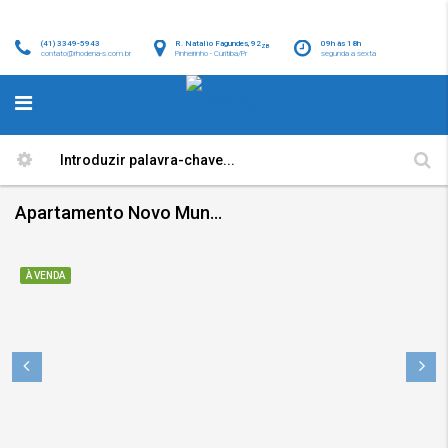
(41) 3349-5943
R. Natalio Fagundes, 92
09h às 18h
ZB
contato@rhodena-s.com.br
Pinheirinho - Curitiba/Pr
segunda a sexta
Apartamento Novo Mundo 65m² – Desocupado – 1ºandar, 3 dormitórios, sala para 2 ambientes, vaga
À VENDA