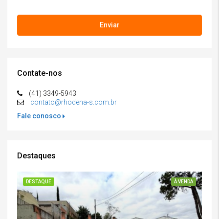
Contate-nos
(41) 3349-5943
contato@rhodena-s.com.br
Fale conosco
Destaques
DESTAQUE
À VENDA
DE