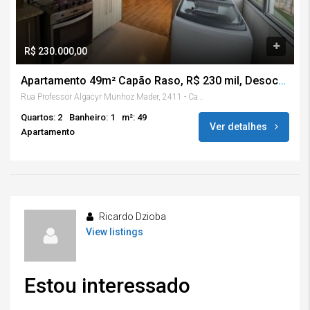
R$ 230.000,00
Apartamento 49m² Capão Raso, R$ 230 mil, Desocupado, 3º andar, semi mobiliado, vaga
Rua Professor Algacyr Munhoz Mader, 2411 - Capão Raso - Curitiba/PR
Quartos: 2
Banheiro: 1
m²: 49
Ver detalhes
Apartamento
Ricardo Dzioba
View listings
Estou interessado